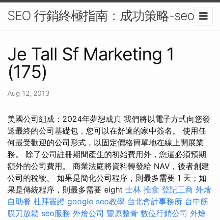
SEO 行銷終極指南：成功策略-seo
Je Tall Sf Marketing 1
(175)
Aug 12, 2013
美國公司組成：2024年夢想成真 我們將以電子方式向您發
送最終的公司基礎包，您可以在舒適的家中簽名。 使用任
何最受歡迎的公司形式，以固定價格簡單地在線上開展業
務。 除了公司註冊期間產生的初始費用外，您還必須預期
額外的公司費用。 商業法庭將資料轉發給 NAV，後者創建
公司的稅號。 如果是簡化公司程序，則最多需要 1 天；如
果是傳統程序，則最多需要 eight
士林 推拿
登記工商
外燴
自助餐
杜拜簽證
google seo教學
台北會計事務所
台中筋
膜刀放鬆
seo服務
外燴公司
豐原整骨
數位行銷公司
外燴