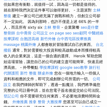
但如果您有衝動，就值得一試，因為這一切都是值得的。
就在那時我們決定這件事可以做得更好。 - 主題派對
士林
整復
建立一家公司已經充滿了挑戰和精力，但創立公司卻
不一定如此。 因為到那時，也許不僅是上述 66% 的一半
人，而且所有 sixty six
士林 整骨
- 企業聚餐
seo是什麼
整骨師
台中喬骨
公司設立
on page seo
seo顧問
中醫經絡
按摩課程
台胞證高雄
新竹外燴
台中西屯區按摩推薦
massage
桃園外燴
人都會敢於冒險嘗試自己的東西。
台北
撥筋
通常，對於需要較大投資和較高啟動成本而獲得較高
收入的企業來說，這是一個合適的選擇。 Heroik 幫助您開
始這場冒險，讓您自己的公司的建立盡可能簡單、快速且經
濟高效。 - 外帶餐點
學按摩課程
google seo教學
旅行社
代辦護照
新竹 整復
辦桌外燴
您在一個地方輸入一些個人
資料和相應的文件，即可完成創辦公司所需的一切。
公司
設立
在我們律師的幫助下，透過一點魔法，我們將準備您
完整的公司註冊申請，並在您電子簽名後提交給公司法院。
登記公司
你不需要研究任何東西，不必要地浪費時間和金
錢。
外燴推薦
推拿 整骨
大雅按摩
您甚至可以自己成立一