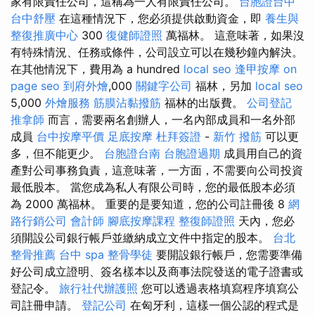
家有限責任公司，這稱為一人有限責任公司。
台胞證台中
台中舒壓
在這種情況下，您必須提供啟動資金，即
養生與
整復推廣中心
300
復健師證照
萬福林。 這意味著，如果沒
有特殊情況、任務或條件，公司設立可以在幾秒鐘內解決。
在其他情況下，費用為 a hundred
local seo
逢甲按摩
on
page seo
到府外燴
,000
關鍵字公司
福林，另加
local seo
5,000
外燴服務
筋膜沾黏撥筋
福林的出版費。
公司登記
推拿師
而言，需要兩名創辦人，一名內部成員和一名外部
成員
台中按摩平價
足底按摩
杜拜簽證
-
新竹 撥筋
可以更
多，但不能更少。
台胞證台南
台胞證過期
成員用自己的資
產對公司事務負責，這意味著，一方面，不需要向公司投資
最低股本。 當您成為私人有限公司時，您的最低股本必須
為 2000 萬福林。 重要的是要知道，您的公司註冊後 8
網
路行銷公司
會計師
腳底按摩課程
整復師證照
天內，您必
須開設公司銀行帳戶並繳納成立文件中指定的股本。
台北
整骨推薦
台中 spa
整骨學徒
要開設銀行帳戶，您需要準備
好公司成立證明、簽名樣本以及商事法院發送的電子證書或
登記令。
旅行社代辦護照
您可以透過表格填寫程序填寫公
司註冊申請。
登記公司
在匈牙利，這樣一個公認的程式是