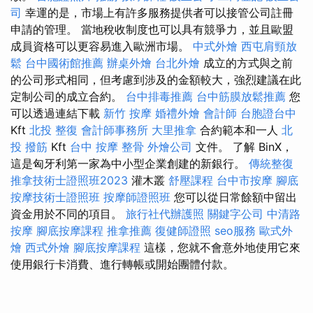
司
幸運的是，市場上有許多服務提供者可以接管公司註冊
申請的管理。 當地稅收制度也可以具有競爭力，並且歐盟
成員資格可以更容易進入歐洲市場。
中式外燴
西屯肩頸放
鬆
台中國術館推薦
辦桌外燴
台北外燴
成立的方式與之前
的公司形式相同，但考慮到涉及的金額較大，強烈建議在此
定制公司的成立合約。
台中排毒推薦
台中筋膜放鬆推薦
您
可以透過連結下載
新竹 按摩
婚禮外燴
會計師
台胞證台中
Kft
北投 整復
會計師事務所
大里推拿
合約範本和一人
北
投 撥筋
Kft
台中 按摩 整骨
外燴公司
文件。 了解 BinX，
這是匈牙利第一家為中小型企業創建的新銀行。
傳統整復
推拿技術士證照班2023
灌木叢
舒壓課程
台中市按摩
腳底
按摩技術士證照班
按摩師證照班
您可以從日常餘額中留出
資金用於不同的項目。
旅行社代辦護照
關鍵字公司
中清路
按摩
腳底按摩課程
推拿推薦
復健師證照
seo服務
歐式外
燴
西式外燴
腳底按摩課程
這樣，您就不會意外地使用它來
使用銀行卡消費、進行轉帳或開始團體付款。