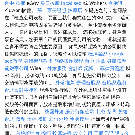
台中 按摩
eGov
烏日按摩
local seo
或 Wolters
台胞證
Kluwer 軟體。
第二專長證照
按摩店
在提交之前，您應該
在「檢查公司表格」頁面上執行程式產生的XML文件，這可
以避免您的申請因填寫錯誤而被拒絕。 至少需要兩名創辦
人，一名內部成員和一名外部成員。 您必須知道，身為董
事會成員，您要用自己的資產負責公司的財務。 這就是基
金會不需要資金的主要原因。 如果您希望為您的公司財務
提供同樣便利的服務，您隨時可以信賴
杜拜簽證
google
seo教學
身體撥筋教學
筋絡按摩課程
台中 推拿
身體按摩
關鍵字公司
Wise。
外燴服務
會計師
記帳士
菲律賓簽證
以
Rt.為例，必須繳納500萬股本，如果想把公司推向股市，就
必須轉型為開放的Rt.。
外燴推薦
辦理台胞證
台胞證過期
台北會計事務所
現金流銀行帳戶在外觀上與住宅帳戶沒有
什麼不同，只有在開戶時銀行才會註明它是這樣的帳戶。
就股份公司而言，股本是股東增加的初始資產，即成立時為
股份支付的金額。
桃園外燴
網路行銷公司
北屯 整骨
整復
台北 按摩
士林 撥筋
新竹外燴
全身按摩
正如您可能已經讀
到的，即使簡化了公司程序，創辦公司也肯定不會一帆風
順。
台胞證照片
撥筋
按摩課程
設立公司
工商登記
設立公