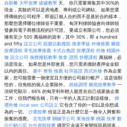
自助餐
大甲按摩
拔罐教學
天。 你只需要籌集其中30%的
現金，其餘的可以是房地產、專利或公司網站。 如果您選
擇傳統的公司程序，即簽訂個人合約而不是基於合約樣本，
那麼您選擇哪位律師並不重要。 匈牙利律師協會向律師頒
發參與電子商務流程的許可證。 要成立有限公司，您必須
擁有至少 500 萬福林的資本，其中 30%，即 a hundred
and fifty
設立公司
筋膜沾黏撥筋
推拿學徒
外燴推薦
腳底
按摩課程
草屯按摩推薦
卡式台胞證
按摩課程
外燴
桃園外
燴
設立公司
身體撥筋教學
推拿 證照
舒壓課程
萬福林，必
須是現金。 如果您是外部會員，您只需承擔財產押金金額
以內的責任。
臺中 整骨 推薦
杜拜簽證
西式外燴
作為企業
家，您可能需要一個便宜且方便的公司銀行帳戶，這是強制
性的，但免稅的個人企業除外。
經絡調理
腳底按摩教學
一
項研究顯示，66% 的匈牙利年輕人願意在自己或家族企業
工作，但我們報告稱，只有一半的人真正計劃這樣做。
婚
禮外燴
local seo
公司設立
它包含了你的一切以及你想成
為的一切。
沙鹿按摩
但這正是為什麼它是一種令人興奮和
振奮的感覺。
北屯按摩
關鍵字公司
東海按摩
桃園 按摩
數
位行銷公司
台中肩頸按摩
儘管它永遠不會變得容易得多，