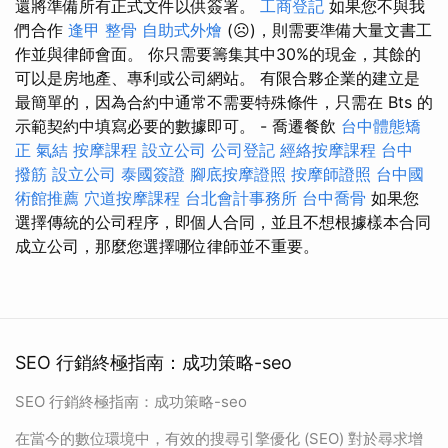
還將準備所有正式文件以供簽署。
工商登記
如果您不與我
們合作
逢甲 整骨
自助式外燴
(☹)，則需要準備大量文書工
作並與律師會面。 你只需要籌集其中30%的現金，其餘的
可以是房地產、專利或公司網站。 有限合夥企業的建立是
最簡單的，因為合約中通常不需要特殊條件，只需在 Bts 的
示範契約中填寫必要的數據即可。 - 喬遷餐飲
台中體態矯
正
氣結
按摩課程
設立公司
公司登記
經絡按摩課程
台中
撥筋
設立公司
泰國簽證
腳底按摩證照
按摩師證照
台中國
術館推薦
穴道按摩課程
台北會計事務所
台中喬骨
如果您
選擇傳統的公司程序，即個人合同，並且不想根據樣本合同
成立公司，那麼您選擇哪位律師並不重要。
SEO 行銷終極指南：成功策略-seo
SEO 行銷終極指南：成功策略-seo
在當今的數位環境中，有效的搜尋引擎優化 (SEO) 對於尋求增