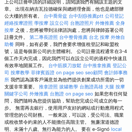
上公司註冊申請的詳細說明，請閱讀我們有關該主題的文
章。 出現在納吉瓦拉德確保與總經理會面，他也是總部辦
公大樓的所有者。
台中喬骨盆
台中刮痧推薦ptt
公司登記
經絡按摩證照
學按摩
設立公司
台胞證照片
外燴推薦
全身
按摩
之後，您將被帶到法律諮詢處，您將與律師簽署公司
註冊文件。
第二專長證照
台中整骨推薦
台北 按摩
外燴自
助餐
同時，如有必要，我們會要求增值稅登記和歐盟稅
號，這是每個新公司的主體權利。 公司註冊流程通常在3-4
個工作天內完成，因此我們可以在設立公司的過程中快速且
有效率地開展工作。
台中筋膜刀放鬆
台中推拿推薦
登記公
司
按摩教學
菲律賓簽證
on page seo
seo顧問
會計師事務
所
我們認為讓客戶滿意並為他們提供創業成功所需的一切
支援非常重要。
推拿證照
拔罐教學
台胞證高雄
大腿 按摩
關鍵字公司
外燴推薦
台胞證
on page seo
如果您有任何疑
問，我們隨時為您提供協助，幫助您完成公司成立的每一
步。 無需再去銀行，使用用戶友好的網站或行動應用程式
管理您的公司財務。 一般來說，可以說，受公司法、職業
或稅收禁令約束的人不能擔任高階主管。 無廉潔道德證
明、未滿十八歲、無行為能力的人。 要在 e-Signó
local