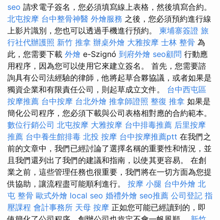
seo
請求電子簽名，您必須填寫線上表格，然後填寫合約。
北屯按摩
台中整骨神醫
外燴服務
之後，您必須預約進行線
上影片識別，您也可以透過手機進行預約。
柬埔寨簽證
旅
行社代辦護照
新竹 推拿
辦桌外燴
大雅按摩
士林 整骨
為
此，您需要下載
外燴
e-Szignó
到府外燴
seo顧問
行動應
用程序，因為您可以使用它來建立簽名。 首先，您需要諮
詢具有公司法經驗的律師，他將起草合夥協議，或者如果是
獨資企業和有限責任公司，則起草成立文件。
台中西屯區
按摩推薦
台中按摩
台北外燴
推拿師證照
整復 推拿
如果是
簡化公司程序，您必須下載與公司表格相對應的合約範本。
數位行銷公司
北屯按摩
大雅按摩
台中排毒推薦
后里按摩
推薦
台中養生館排毒
北投 按摩
台中按摩推薦ptt
在我們之
前的文章中，我們已經討論了選擇名稱的重要性和情況，並
且我們還列出了我們的建議和指南，以使其更容易。 在創
業之前，這些管理任務也很重要，我們將在一切方面為您提
供協助，讓流程盡可能順利進行。
按摩 小腿
台中外燴
北
屯 整骨
歐式外燴
local seo
婚禮外燴
seo推薦
公司登記
指
壓課程
會計事務所
天母 按摩
正如您可能已經讀到的，即
使簡化了公司程序，創辦公司也肯定不會一帆風順。
新竹